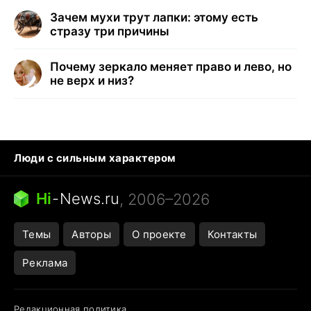
Зачем мухи трут лапки: этому есть
стразу три причины
Почему зеркало меняет право и лево, но
не верх и низ?
Люди с сильным характером
Кошка писает на кровать
Тунцы в океанариуме
Ядовитые пауки России
Hi
-
News.ru
, 2006–2026
Города в ядерной войне
Открытие в Google Maps
Темы
Авторы
О проекте
Контакты
Реклама
Редакционная политика