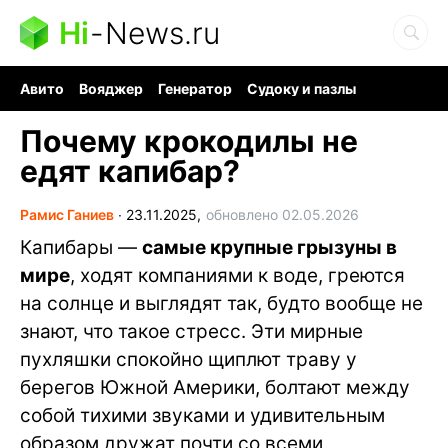
Hi
-
News.ru
Авито
Вояджер
Генератор
Судоку и пазлы
Хобби для мозга
Бензин 100 vs 95
Следующая пандемия
Почему крокодилы не
едят капибар?
Рамис Ганиев
∙
23.11.2025,
обновлено 02.05.2026
Капибары —
самые крупные грызуны в
мире
, ходят компаниями к воде, греются
на солнце и выглядят так, будто вообще не
знают, что такое стресс. Эти мирные
пухляшки спокойно щиплют траву у
берегов Южной Америки, болтают между
собой тихими звуками и удивительным
образом дружат почти со всеми