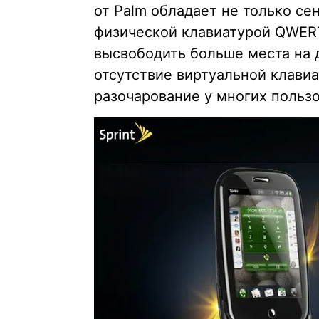
от Palm обладает не только се
физической клавиатурой QWERT
высвободить больше места на д
отсутствие виртуальной клави
разочарование у многих пользо