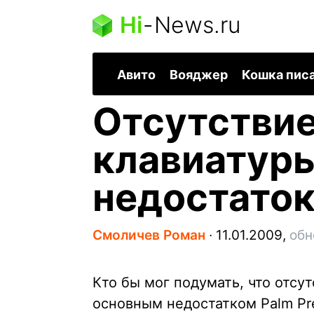
Hi
-
News.ru
Авито
Вояджер
Кошка пис
Отсутствие
клавиатур
недостаток
Смоличев Роман
∙
11.01.2009,
обн
Кто бы мог подумать, что отсу
основным недостатком Palm Pre