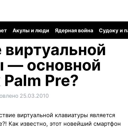
ает
Акулы и люди
Ядерная война
Судоку и 
 виртуальной
ы — основной
 Palm Pre?
овлено 25.03.2010
тствие виртуальной клавиатуры является
?! Как известно, этот новейший смартфон