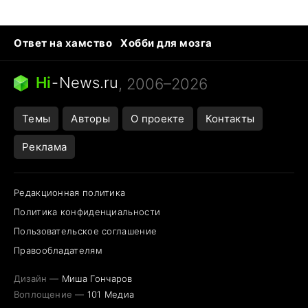
Ответ на хамство
Хобби для мозга
Бензин 100 и 95
Тунцы в океанариуме
Следующая пандемия
Google Maps открытие
Hi
-
News.ru
, 2006–2026
Темы
Авторы
О проекте
Контакты
Реклама
Редакционная политика
Политика конфиденциальности
Пользовательское соглашение
Правообладателям
Дизайн —
Миша Гончаров
Воплощение —
101 Медиа