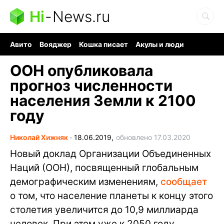
Hi
-
News.ru
Авито
Вояджер
Кошка писает
Акулы и люди
Ядерная война
Судоку и пазлы
Ядовитые пауки
ООН опубликовала
прогноз численности
населения Земли к 2100
году
Николай Хижняк
∙
18.06.2019,
обновлено 17.03.2020
Новый доклад Организации Объединенных
Наций (ООН), посвященный глобальным
демографическим изменениям,
сообщает
о том, что население планеты к концу этого
столетия увеличится до 10,9 миллиарда
человек. При этом уже к 2050 году