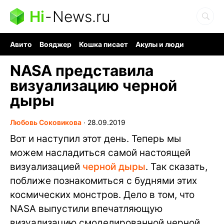
Hi
-
News.ru
Авито
Вояджер
Кошка писает
Акулы и люди
Ядерная война
Судоку и пазлы
Ядовитые пауки
NASA представила
визуализацию черной
дыры
Любовь Соковикова
∙
28.09.2019
Вот и наступил этот день. Теперь мы
можем насладиться самой настоящей
визуализацией
черной дыры
. Так сказать,
поближе познакомиться с буднями этих
космических монстров. Дело в том, что
NASA выпустили впечатляющую
визуализацию смоделированной черной