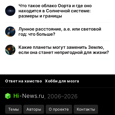
Что такое облако Оорта и где оно
находится в Солнечной системе:
размеры и границы
Лунное расстояние, а.е. или световой
год: что больше?
Какие планеты могут заменить Землю,
если она станет непригодной для жизни?
Ответ на хамство
Хобби для мозга
Бензин 100 и 95
Тунцы в океанариуме
Следующая пандемия
Google Maps открытие
Hi
-
News.ru
, 2006–2026
Темы
Авторы
О проекте
Контакты