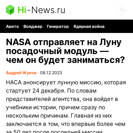
Hi
-
News.ru
Авито
Вояджер
Генератор
Ядерная война
Судоку и пазлы
Бензин 100 и 95
Хобби для мозга
NASA отправляет на Луну
посадочный модуль —
чем он будет заниматься?
Андрей Жуков
∙
08.12.2023
НАСА анонсирует лунную миссию, которая
стартует 24 декабря. По словам
представителей агентства, она войдет в
учебники истории, причем сразу по
нескольким причинам. Главная из них
заключается в том, что впервые более чем
за 50 лет после последней миссии