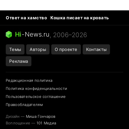
Ответ на хамство
Кошка писает на кровать
Тунцы в океанариуме
Следующая пандемия
Ядовитые пауки России
Hi
-
News.ru
, 2006–2026
Открытие в Google Maps
Темы
Авторы
О проекте
Контакты
Реклама
Редакционная политика
Политика конфиденциальности
Пользовательское соглашение
Правообладателям
Дизайн —
Миша Гончаров
Воплощение —
101 Медиа