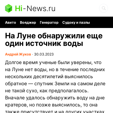
Hi
-
News.ru
Авито
Вояджер
Генератор
Судоку и пазлы
Хобби для мозга
Бензин 100 vs 95
Следующая пандемия
На Луне обнаружили еще
один источник воды
Андрей Жуков
∙
30.03.2023
Долгое время ученые были уверены, что
на Луне нет воды, но в течение последних
нескольких десятилетий выяснилось
обратное — спутник Земли на самом деле
не такой сухо, как предполагалось.
Вначале удалось обнаружить воду на дне
кратеров, но позже выяснилось, то она
также присутствует и на других участках.