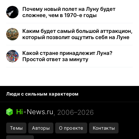
Почему новый полет на Луну будет
сложнее, чем в 1970-е годы
Каким будет самый большой аттракцион,
который позволит ощутить себя на Луне
Какой стране принадлежит Луна?
Простой ответ за минуту
Люди с сильным характером
Кошка писает на кровать
Тунцы в океанариуме
Ядовитые пауки России
Hi
-
News.ru
, 2006–2026
Города в ядерной войне
Открытие в Google Maps
Темы
Авторы
О проекте
Контакты