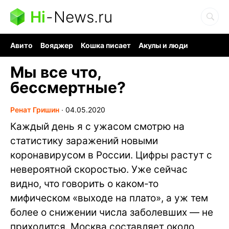
Hi
-
News.ru
Авито
Вояджер
Кошка писает
Акулы и люди
Ядерная война
Судоку и пазлы
Ядовитые пауки
Мы все что,
бессмертные?
Ренат Гришин
∙
04.05.2020
Каждый день я с ужасом смотрю на
статистику заражений новыми
коронавирусом в России. Цифры растут с
невероятной скоростью. Уже сейчас
видно, что говорить о каком-то
мифическом «выходе на плато», а уж тем
более о снижении числа заболевших — не
приходится. Москва составляет около