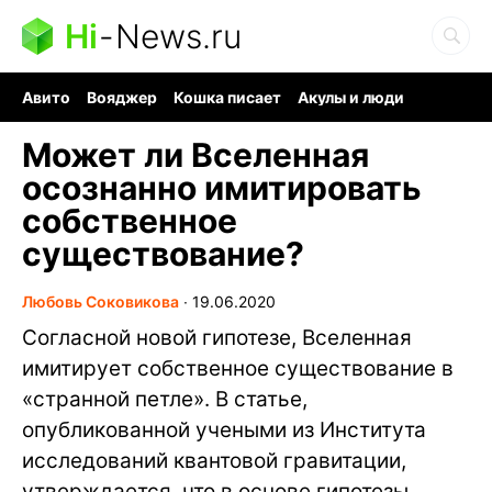
Hi
-
News.ru
Авито
Вояджер
Кошка писает
Акулы и люди
Ядерная война
Ядовитые пауки
Судоку и пазлы
Может ли Вселенная
осознанно имитировать
собственное
существование?
Любовь Соковикова
∙
19.06.2020
Согласной новой гипотезе, Вселенная
имитирует собственное существование в
«странной петле». В статье,
опубликованной учеными из Института
исследований квантовой гравитации,
утверждается, что в основе гипотезы