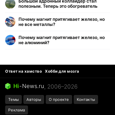
Большой адронный коллайдер стал
полезным. Теперь это обогреватель
Почему магнит притягивает железо, но
не все металлы?
Почему магнит притягивает железо, но
не алюминий?
Ответ на хамство
Хобби для мозга
Бензин 100 vs 95
Тунцы в океанариуме
Следующая пандемия
Google Maps открытие
Hi
-
News.ru
, 2006–2026
Темы
Авторы
О проекте
Контакты
Реклама