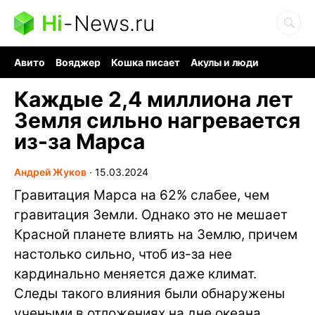
Hi
-
News.ru
Авито
Вояджер
Кошка писает
Акулы и люди
Ядерная война
Ядовитые пауки
Судоку и пазлы
Каждые 2,4 миллиона лет
Земля сильно нагревается
из-за Марса
Андрей Жуков
∙
15.03.2024
Гравитация Марса на 62% слабее, чем
гравитация Земли. Однако это не мешает
Красной планете влиять на Землю, причем
настолько сильно, чтоб из-за нее
кардинально меняется даже климат.
Следы такого влияния были обнаружены
учеными в отложениях на дне океана.