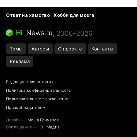
Ответ на хамство
Хобби для мозга
Бензин 100 vs 95
Тунцы в океанариуме
Следующая пандемия
Google Maps открытие
Hi
-
News.ru
, 2006–2026
Темы
Авторы
О проекте
Контакты
Реклама
Редакционная политика
Политика конфиденциальности
Пользовательское соглашение
Правообладателям
Дизайн —
Миша Гончаров
Воплощение —
101 Медиа