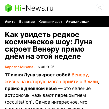
Hi
-
News.ru
Авито
Вояджер
Кошка писает
Акулы и люди
Ядерная война
Судоку и пазлы
Ядовитые пауки
Как увидеть редкое
космическое шоу: Луна
скроет Венеру прямо
днём на этой неделе
Королев Михаил
∙
16.06.2026
17 июня Луна закроет собой
Венеру,
жизнь на которую могла прийти с Земли
,
прямо в дневном небе
— это явление
астрономы называют перекрытием
(occultation). Самое интересное, что
увидеть встречу двух самых ярких