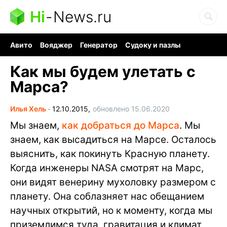
Hi
-
News.ru
Авито
Вояджер
Генератор
Судоку и пазлы
Хобби для мозга
Бензин 100 vs 95
Следующая пандемия
Как мы будем улетать с
Марса?
Илья Хель
∙
12.10.2015,
обновлено 15.06.2020
Мы знаем,
как добраться до Марса
. Мы
знаем, как высадиться на Марсе. Осталось
выяснить, как покинуть Красную планету.
Когда инженеры NASA смотрят на Марс,
они видят венерину мухоловку размером с
планету. Она соблазняет нас обещанием
научных открытий, но к моменту, когда мы
приземлимся туда, гравитация и климат