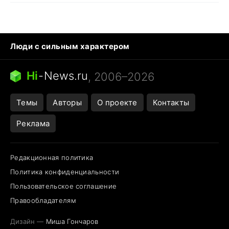
Люди с сильным характером
Кошка писает на кровать
Тунцы в океанариуме
Ядовитые пауки России
Hi
-
News.ru
, 2006–2026
Города в ядерной войне
Открытие в Google Maps
Темы
Авторы
О проекте
Контакты
Реклама
Редакционная политика
Политика конфиденциальности
Пользовательское соглашение
Правообладателям
Дизайн —
Миша Гончаров