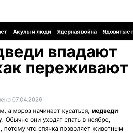
ает
Акулы и люди
Ядерная война
Ядовитые 
дведи впадают
 как переживают
ено 07.04.2026
м, а мороз начинает кусаться,
медведи
у
. Обычно они уходят спать в ноябре,
а, потому что спячка позволяет животным