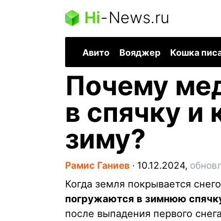
Hi
-
News.ru
Авито
Вояджер
Кошка пис
Почему ме
в спячку и
зиму?
Рамис Ганиев
∙
10.12.2024,
обновл
Когда земля покрывается снего
погружаются в зимнюю спячк
после выпадения первого снег