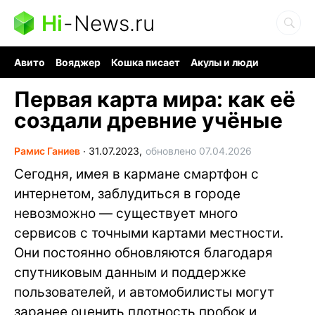
Hi
-
News.ru
Авито
Вояджер
Кошка писает
Акулы и люди
Ядерная война
Судоку и пазлы
Ядовитые пауки
Первая карта мира: как её
создали древние учёные
Рамис Ганиев
∙
31.07.2023,
обновлено 07.04.2026
Сегодня, имея в кармане смартфон с
интернетом, заблудиться в городе
невозможно — существует много
сервисов с точными картами местности.
Они постоянно обновляются благодаря
спутниковым данным и поддержке
пользователей, и автомобилисты могут
заранее оценить плотность пробок и