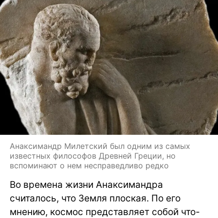
Анаксимандр Милетский был одним из самых
известных философов Древней Греции, но
вспоминают о нем несправедливо редко
Во времена жизни Анаксимандра
считалось, что Земля плоская. По его
мнению, космос представляет собой что-