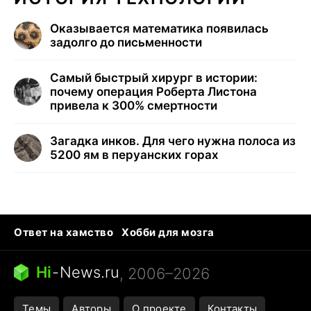
Оказывается математика появилась
задолго до письменности
Самый быстрый хирург в истории:
почему операция Роберта Листона
привела к 300% смертности
Загадка инков. Для чего нужна полоса из
5200 ям в перуанских горах
Ответ на хамство
Хобби для мозга
Бензин 100 и 95
Тунцы в океанариуме
Следующая пандемия
Google Maps открытие
Hi
-
News.ru
, 2006–2026
Темы
Авторы
О проекте
Контакты