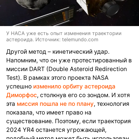
У НАСА уже есть опыт изменения траектории
астероида. Источник: telemundo.com
Другой метод – кинетический удар.
Напомним, что он уже протестированный в
миссии DART (Double Asteroid Redirection
Test). В рамках этого проекта NASA
успешно
изменило орбиту астероида
Диморфос
, столкнув его со зондом. И хотя
эта
миссия пошла не по плану
, технология
показала, что имеет право на
существование. Поэтому, если траектория
2024 YR4 останется угрожающей,
подобный метод может быть использован