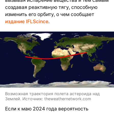
вызывая испарение вещества и тем самым
создавая реактивную тягу, способную
изменить его орбиту, о чем сообщает
издание IFLScince
.
Возможная траектория полета астероида над
Землей. Источник: theweathernetwork.com
Если к маю 2024 года вероятность