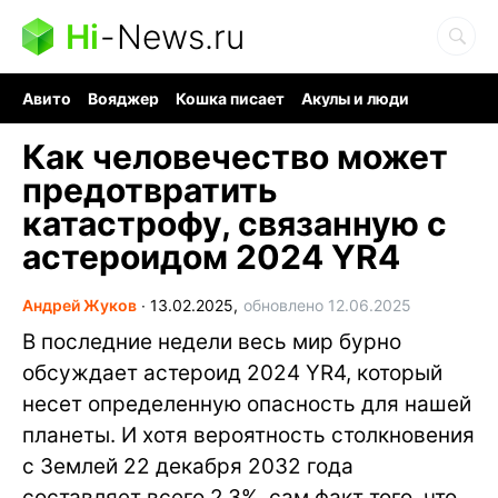
Hi
-
News.ru
Авито
Вояджер
Кошка писает
Акулы и люди
Ядерная война
Ядовитые пауки
Судоку и пазлы
Как человечество может
предотвратить
катастрофу, связанную с
астероидом 2024 YR4
Андрей Жуков
∙
13.02.2025,
обновлено 12.06.2025
В последние недели весь мир бурно
обсуждает астероид 2024 YR4, который
несет определенную опасность для нашей
планеты. И хотя вероятность столкновения
с Землей 22 декабря 2032 года
составляет всего 2,3%, сам факт того, что