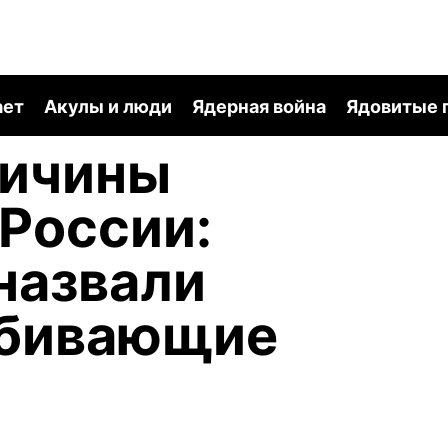
ает
Акулы и люди
Ядерная война
Ядовитые 
ричины
 России:
назвали
убивающие