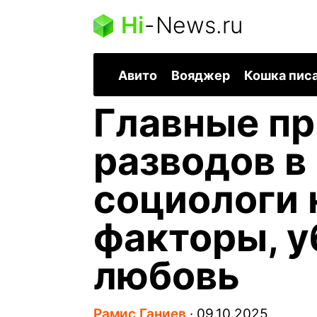
Hi
-
News.ru
Авито
Вояджер
Кошка пис
Главные п
разводов в
социологи 
факторы, 
любовь
Рамис Ганиев
∙
09.10.2025