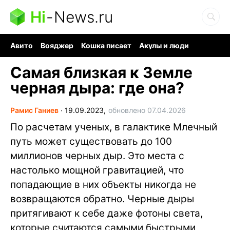
Hi
-
News.ru
Авито
Вояджер
Кошка писает
Акулы и люди
Ядерная война
Судоку и пазлы
Ядовитые пауки
Самая близкая к Земле
черная дыра: где она?
Рамис Ганиев
∙
19.09.2023,
обновлено 07.04.2026
По расчетам ученых, в галактике Млечный
путь может существовать до 100
миллионов черных дыр. Это места с
настолько мощной гравитацией, что
попадающие в них объекты никогда не
возвращаются обратно. Черные дыры
притягивают к себе даже фотоны света,
которые считаются самыми быстрыми