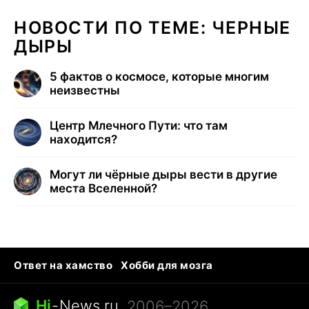
НОВОСТИ ПО ТЕМЕ: ЧЕРНЫЕ
ДЫРЫ
5 фактов о космосе, которые многим
неизвестны
Центр Млечного Пути: что там
находится?
Могут ли чёрные дыры вести в другие
места Вселенной?
Ответ на хамство
Хобби для мозга
Бензин 100 и 95
Тунцы в океанариуме
Следующая пандемия
Google Maps открытие
Hi
-
News.ru
, 2006–2026