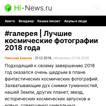
Hi
-
News.ru
Авито
Вояджер
Кошка писает
Акулы и люди
Ядерная война
Судоку и пазлы
Ядовитые пауки
#
галерея | Лучшие
космические фотографии
2018 года
Николай Хижняк
∙
21.12.2018,
обновлено 07.04.2020
Подходящий к своему завершению 2018
год оказался очень щедрым в плане
фантастических космических фотографий.
Захватывающие дух снимки туманностей,
нашей Земли, других планет, звезд,
исторических космических запусков и
новых, совершенно уникальных