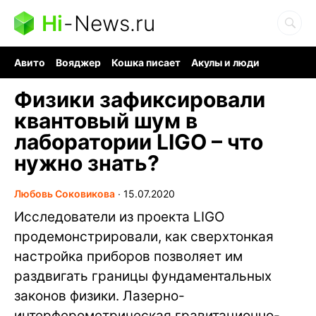
Hi
-
News.ru
Авито
Вояджер
Кошка писает
Акулы и люди
Ядерная война
Судоку и пазлы
Ядовитые пауки
Физики зафиксировали
квантовый шум в
лаборатории LIGO – что
нужно знать?
Любовь Соковикова
∙
15.07.2020
Исследователи из проекта LIGO
продемонстрировали, как сверхтонкая
настройка приборов позволяет им
раздвигать границы фундаментальных
законов физики. Лазерно-
интерферометрическая гравитационно-