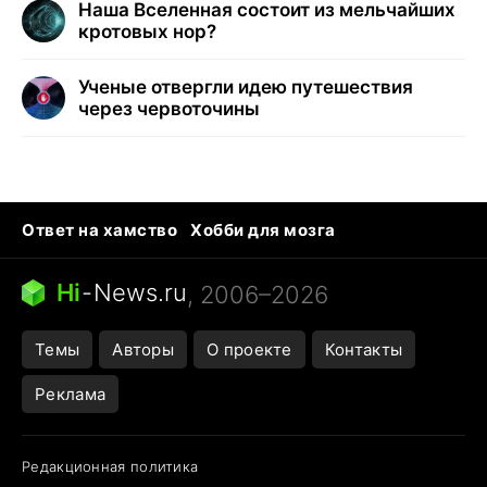
Наша Вселенная состоит из мельчайших
кротовых нор?
Ученые отвергли идею путешествия
через червоточины
Ответ на хамство
Хобби для мозга
Бензин 100 и 95
Тунцы в океанариуме
Следующая пандемия
Google Maps открытие
Hi
-
News.ru
, 2006–2026
Темы
Авторы
О проекте
Контакты
Реклама
Редакционная политика