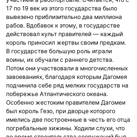
17 по 19 век из этого государства было
вывезено приблизительно два миллиона
рабов. Вдобавок к этому, в государстве
действовал культ правителей — каждый
король приносил жертвы своим предкам.
В государстве большую роль играли
воины, их обучали с раннего детства.
Потом они участвовали в многочисленных
завоеваниях, благодаря которым Дагомея
подчинила себе ряд мелких государств на
побережье Атлантического океана.
Особенно жестоким правителем Дагомеи
был король Гезо, при дворце которого
имелись две построенные в честь его отца
погребальные хижины. Ходили слухи, что
во время строительства сооружений был