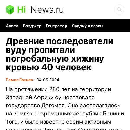
Hi
-
News.ru
Авито
Вояджер
Генератор
Судоку и пазлы
Хобби для мозга
Бензин 100 vs 95
Следующая пандемия
Древние последователи
вуду пропитали
погребальную хижину
кровью 40 человек
Рамис Ганиев
∙
04.06.2024
На протяжении 280 лет на территории
Западной Африки существовало
государство Дагомея. Оно располагалось
на землях современных республик Бенин и
Того, и было известно своим активным
участием в работорговле. Считается, что с