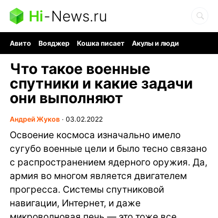
Hi
-
News.ru
Авито
Вояджер
Кошка писает
Акулы и люди
Ядерная война
Судоку и пазлы
Ядовитые пауки
Что такое военные
спутники и какие задачи
они выполняют
Андрей Жуков
∙
03.02.2022
Освоение космоса изначально имело
сугубо военные цели и было тесно связано
с распространением ядерного оружия. Да,
армия во многом является двигателем
прогресса. Системы спутниковой
навигации, Интернет, и даже
микроволновая печь — это тоже все