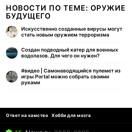
НОВОСТИ ПО ТЕМЕ: ОРУЖИЕ
БУДУЩЕГО
Искусственно созданные вирусы могут
стать новым оружием терроризма
Создан подводный катер для военных
водолазов. Для чего он нужен?
#
видео | Самонаводящийся пулемет из
игры Portal можно собрать своими
руками
Ответ на хамство
Хобби для мозга
Бензин 100 и 95
Тунцы в океанариуме
Следующая пандемия
Google Maps открытие