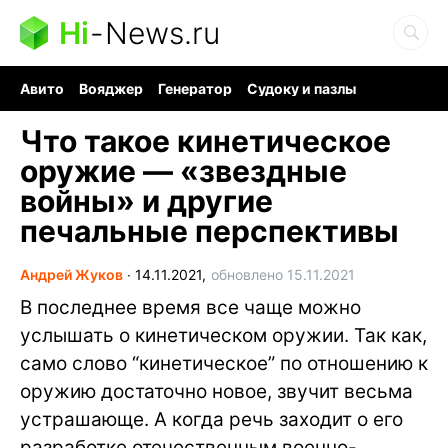
Hi
-
News.ru
Авито
Вояджер
Генератор
Судоку и пазлы
Хобби для мозга
Бензин 100 vs 95
Следующая пандемия
Что такое кинетическое
оружие — «звездные
войны» и другие
печальные перспективы
Андрей Жуков
∙
14.11.2021,
обновлено 15.11.2021
В последнее время все чаще можно
услышать о кинетическом оружии. Так как,
само слово “кинетическое” по отношению к
оружию достаточно новое, звучит весьма
устрашающе. А когда речь заходит о его
разработке отечественным военно-