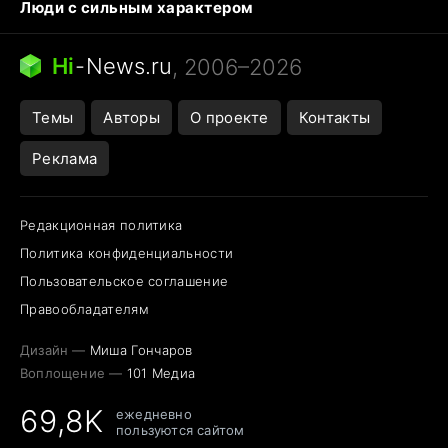
Люди с сильным характером
Кошка писает на кровать
Тунцы в океанариуме
Ядовитые пауки России
Hi
-
News.ru
, 2006–2026
Города в ядерной войне
Открытие в Google Maps
Темы
Авторы
О проекте
Контакты
Реклама
Редакционная политика
Политика конфиденциальности
Пользовательское соглашение
Правообладателям
Дизайн —
Миша Гончаров
Воплощение —
101 Медиа
69,8K
ежедневно
пользуются сайтом