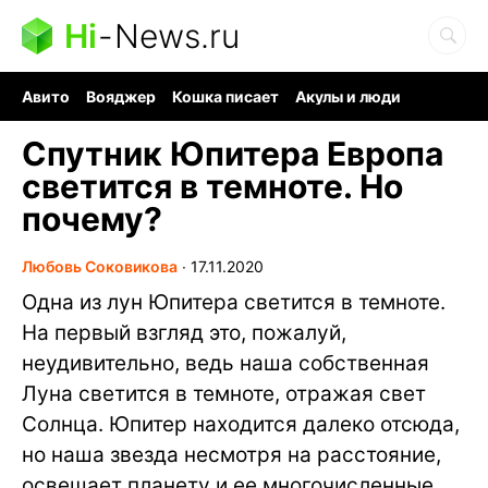
Hi
-
News.ru
Авито
Вояджер
Кошка писает
Акулы и люди
Ядерная война
Судоку и пазлы
Ядовитые пауки
Cпутник Юпитера Европа
светится в темноте. Но
почему?
Любовь Соковикова
∙
17.11.2020
Одна из лун Юпитера светится в темноте.
На первый взгляд это, пожалуй,
неудивительно, ведь наша собственная
Луна светится в темноте, отражая свет
Солнца. Юпитер находится далеко отсюда,
но наша звезда несмотря на расстояние,
освещает планету и ее многочисленные