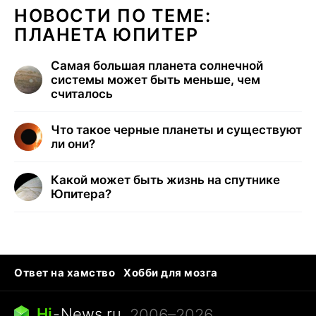
НОВОСТИ ПО ТЕМЕ:
ПЛАНЕТА ЮПИТЕР
Самая большая планета солнечной
системы может быть меньше, чем
считалось
Что такое черные планеты и существуют
ли они?
Какой может быть жизнь на спутнике
Юпитера?
Ответ на хамство
Хобби для мозга
Бензин 100 и 95
Тунцы в океанариуме
Следующая пандемия
Google Maps открытие
Hi
-
News.ru
, 2006–2026