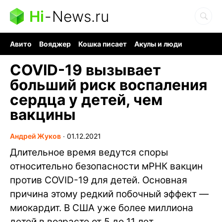
Hi
-
News.ru
Авито
Вояджер
Кошка писает
Акулы и люди
Ядерная война
Ядовитые пауки
Судоку и пазлы
COVID-19 вызывает
больший риск воспаления
сердца у детей, чем
вакцины
Андрей Жуков
∙
01.12.2021
Длительное время ведутся споры
относительно безопасности мРНК вакцин
против COVID-19 для детей. Основная
причина этому редкий побочный эффект —
миокардит. В США уже более миллиона
детей в возрасте от 5 до 11 лет