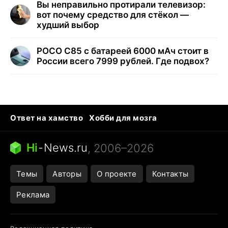
Вы неправильно протирали телевизор:
вот почему средство для стёкол —
худший выбор
POCO C85 с батареей 6000 мАч стоит в
России всего 7999 рублей. Где подвох?
Ответ на хамство
Хобби для мозга
Бензин 100 и 95
Тунцы в океанариуме
Следующая пандемия
Google Maps открытие
Hi
-
News.ru
, 2006–2026
Темы
Авторы
О проекте
Контакты
Реклама