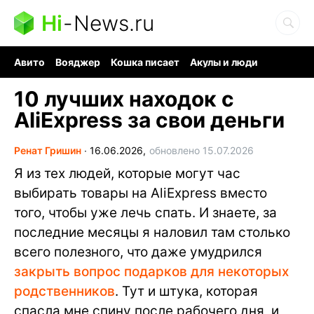
Hi
-
News.ru
Авито
Вояджер
Кошка писает
Акулы и люди
Ядерная война
Судоку и пазлы
Ядовитые пауки
10 лучших находок с
AliExpress за свои деньги
Ренат Гришин
∙
16.06.2026,
обновлено 15.07.2026
Я из тех людей, которые могут час
выбирать товары на AliExpress вместо
того, чтобы уже лечь спать. И знаете, за
последние месяцы я наловил там столько
всего полезного, что даже умудрился
закрыть вопрос подарков для некоторых
родственников
. Тут и штука, которая
спасла мне спину после рабочего дня, и