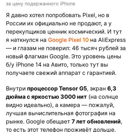
за цену подержанного iPhone
Я давно хотел попробовать Pixel, но в
России их официально не продают, а у
перекупщиков ценник космический. И тут
я наткнулся на
Google Pixel 10
на AliExpress
— и глазам не поверил: 46 тысяч рублей за
новый флагман Google. Это уровень цены
б/у iPhone 14 на Авито, только тут вы
получаете свежий аппарат с гарантией.
Внутри
процессор Tensor G5
, экран
6,3
дюйма с яркостью 3000 нит
(на солнце
видно идеально), а камера — пожалуй,
лучшая вычислительная фотография на
рынке. Google обещает
7 лет обновлений
,
то есть этот телефон проживёт дольше,