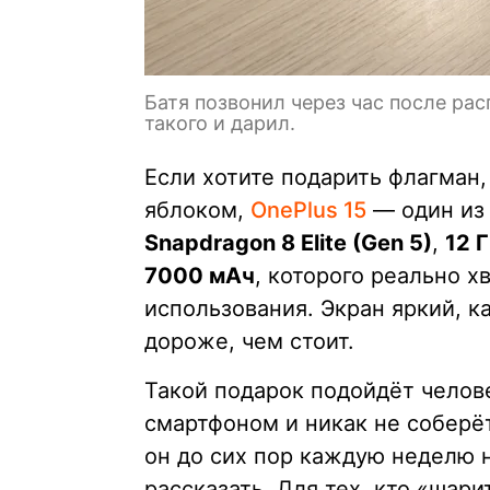
Батя позвонил через час после рас
такого и дарил.
Если хотите подарить флагман, 
яблоком,
OnePlus 15
— один из 
Snapdragon 8 Elite (Gen 5)
,
12 
7000 мАч
, которого реально х
использования. Экран яркий, к
дороже, чем стоит.
Такой подарок подойдёт челове
смартфоном и никак не соберёт
он до сих пор каждую неделю 
рассказать. Для тех, кто «шари