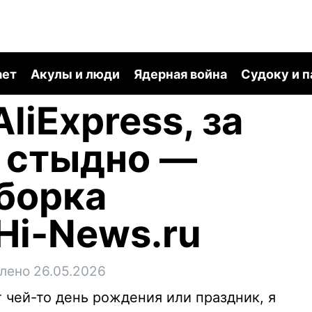
ает
Акулы и люди
Ядерная война
Судоку и 
liExpress, за
 стыдно —
борка
Hi-News.ru
лено 26.05.2026
 чей-то день рождения или праздник, я