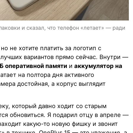
паковки и сказал, что телефон «летает» — ради
но не хотите платить за логотип с
лучших вариантов прямо сейчас. Внутри —
ГБ оперативной памяти
и
аккумулятор на
ватает на полтора дня активного
амера достойная, а корпус выглядит
ку, который давно ходит со старым
ся обновиться. Я подарил отцу в апреле —
находит какую-то новую фишку и звонит
т» в технике, OnePlus 15 — это уважение, а