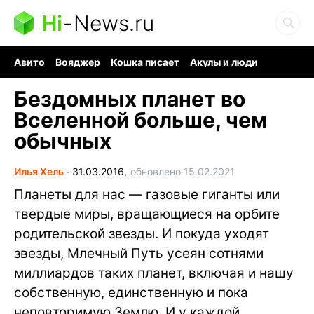
Hi
-
News.ru
Авито
Вояджер
Кошка писает
Акулы и люди
Ядерная война
Судоку и пазлы
Ядовитые пауки
Бездомных планет во
Вселенной больше, чем
обычных
Илья Хель
∙
31.03.2016,
обновлено 15.02.2021
Планеты для нас — газовые гиганты или
твердые миры, вращающиеся на орбите
родительской звезды. И покуда уходят
звезды, Млечный Путь усеян сотнями
миллиардов таких планет, включая и нашу
собственную, единственную и пока
неповторимую Землю. И у каждой