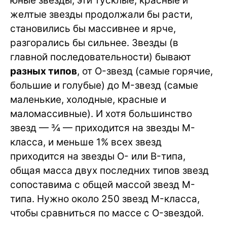
юные звезды, эти тусклые, красные и
желтые звезды продолжали бы расти,
становились бы массивнее и ярче,
разгорались бы сильнее. Звезды (в
главной последовательности) бывают
разных типов
, от O-звезд (самые горячие,
большие и голубые) до M-звезд (самые
маленькие, холодные, красные и
маломассивные). И хотя большинство
звезд — ¾ — приходится на звезды M-
класса, и меньше 1% всех звезд
приходится на звезды O- или B-типа,
общая масса двух последних типов звезд
сопоставима с общей массой звезд M-
типа. Нужно около 250 звезд M-класса,
чтобы сравниться по массе с O-звездой.