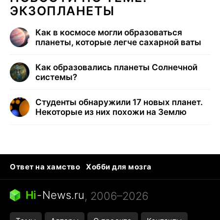
ЭКЗОПЛАНЕТЫ
Как в космосе могли образоваться
планеты, которые легче сахарной ваты
Как образовались планеты Солнечной
системы?
Студенты обнаружили 17 новых планет.
Некоторые из них похожи на Землю
Ответ на хамство
Хобби для мозга
Бензин 100 и 95
Тунцы в океанариуме
Следующая пандемия
Google Maps открытие
Hi
-
News.ru
, 2006–2026