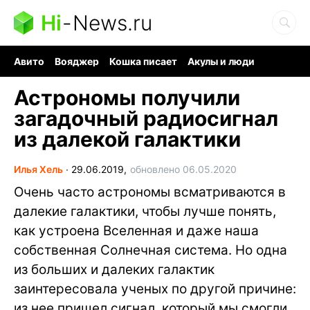
Hi
-
News.ru
Авито
Вояджер
Кошка писает
Акулы и люди
Ядерная война
Ядовитые пауки
Судоку и пазлы
Астрономы получили
загадочный радиосигнал
из далекой галактики
Илья Хель
∙
29.06.2019,
обновлено 06.05.2020
Очень часто астрономы всматриваются в
далекие галактики, чтобы лучше понять,
как устроена Вселенная и даже наша
собственная Солнечная система. Но одна
из больших и далеких галактик
заинтересовала ученых по другой причине:
из нее пришел сигнал, который мы смогли