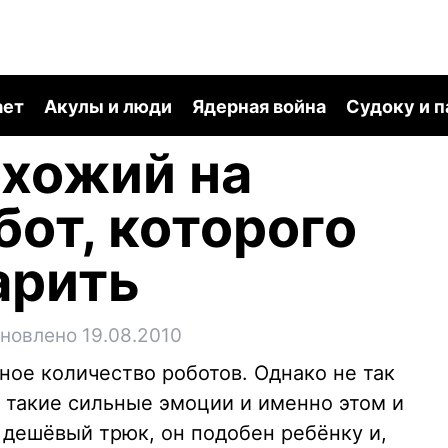
ает
Акулы и люди
Ядерная война
Судоку и 
охожий на
бот, которого
арить
новлено 19.08.2010
ое количество роботов. Однако не так
ь такие сильные эмоции и именно этом и
 дешёвый трюк, он подобен ребёнку и,