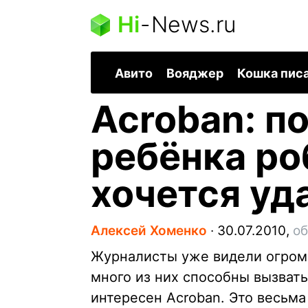
Hi
-
News.ru
Авито
Вояджер
Кошка пис
Acroban: п
ребёнка ро
хочется уд
Алексей Хоменко
∙
30.07.2010,
об
Журналисты уже видели огромн
много из них способны вызват
интересен Acroban. Это весьма