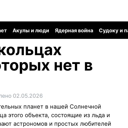
ает
Акулы и люди
Ядерная война
Судоку и 
 кольцах
оторых нет в
лено 02.05.2026
тельных планет в нашей Солнечной
а этого объекта, состоящие из льда и
вают астрономов и простых любителей