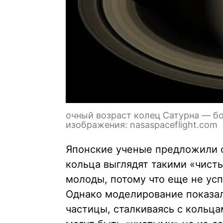
очный возраст колец Сатурна — бо
изображения: nasaspaceflight.com
Японские ученые предложили 
кольца выглядят такими «чисты
молоды, потому что еще не ус
Однако моделирование показал
частицы, сталкиваясь с кольца