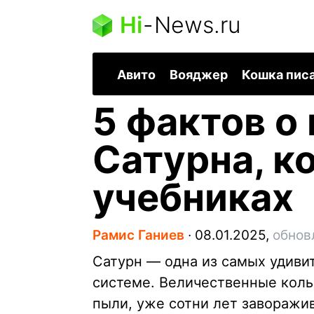
Hi
-
News.ru
Авито
Вояджер
Кошка пис
5 фактов о
Сатурна, к
учебниках
Рамис Ганиев
∙
08.01.2025,
обнов
Сатурн — одна из самых удиви
системе. Величественные кольц
пыли, уже сотни лет заворажи