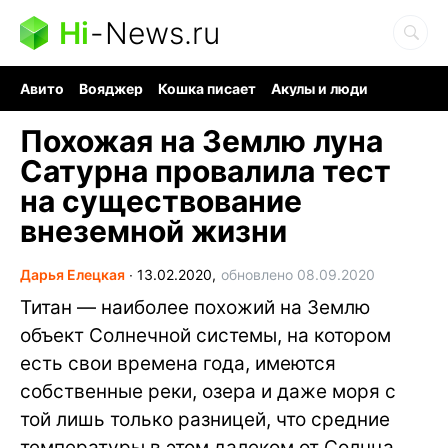
Hi
-
News.ru
Авито
Вояджер
Кошка писает
Акулы и люди
Ядерная война
Ядовитые пауки
Судоку и пазлы
Похожая на Землю луна
Сатурна провалила тест
на существование
внеземной жизни
Дарья Елецкая
∙
13.02.2020,
обновлено 08.09.2020
Титан — наиболее похожий на Землю
объект Солнечной системы, на котором
есть свои времена года, имеются
собственные реки, озера и даже моря с
той лишь только разницей, что средние
температуры в этом далеком от Солнца