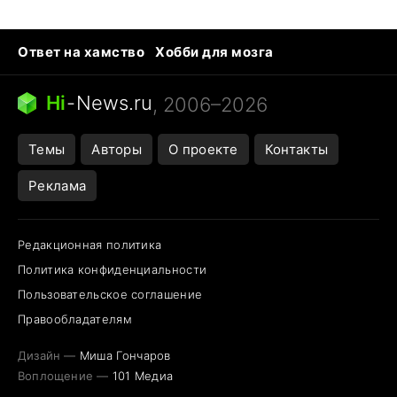
Ответ на хамство
Хобби для мозга
Бензин 100 vs 95
Тунцы в океанариуме
Следующая пандемия
Google Maps открытие
Hi
-
News.ru
, 2006–2026
Темы
Авторы
О проекте
Контакты
Реклама
Редакционная политика
Политика конфиденциальности
Пользовательское соглашение
Правообладателям
Дизайн —
Миша Гончаров
Воплощение —
101 Медиа