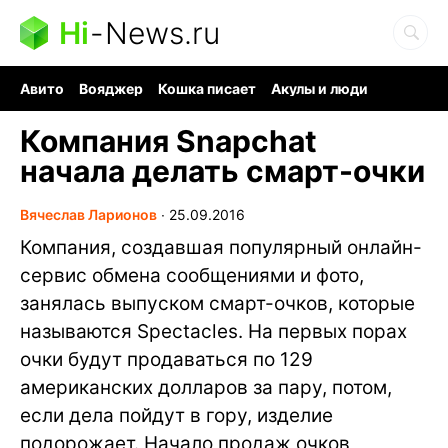
Hi
-
News.ru
Авито
Вояджер
Кошка писает
Акулы и люди
Ядерная война
Судоку и пазлы
Ядовитые пауки
Компания Snapchat
начала делать смарт-очки
Вячеслав Ларионов
∙
25.09.2016
Компания, создавшая популярный онлайн-
сервис обмена сообщениями и фото,
занялась выпуском смарт-очков, которые
называются Spectacles. На первых порах
очки будут продаваться по 129
американских долларов за пару, потом,
если дела пойдут в гору, изделие
подорожает. Начало продаж очков