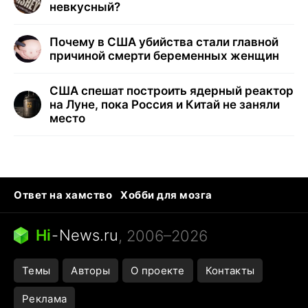
невкусный?
Почему в США убийства стали главной
причиной смерти беременных женщин
США спешат построить ядерный реактор
на Луне, пока Россия и Китай не заняли
место
Ответ на хамство
Хобби для мозга
Бензин 100 и 95
Тунцы в океанариуме
Следующая пандемия
Google Maps открытие
Hi
-
News.ru
, 2006–2026
Темы
Авторы
О проекте
Контакты
Реклама