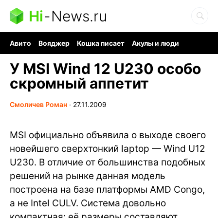
Hi
-
News.ru
Авито
Вояджер
Кошка писает
Акулы и люди
Ядерная война
Судоку и пазлы
Ядовитые пауки
У MSI Wind 12 U230 особо
скромный аппетит
Смоличев Роман
∙
27.11.2009
MSI официально объявила о выходе своего
новейшего сверхтонкий laptop — Wind U12
U230. В отличие от большинства подобных
решений на рынке данная модель
построена на базе платформы AMD Congo,
а не Intel CULV. Система довольно
компактная: её размеры составляют