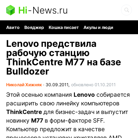
Hi
-
News.ru
Авито
Вояджер
Кошка писает
Акулы и люди
Ядерная война
Судоку и пазлы
Ядовитые пауки
Lenovo предствила
рабочую станцию
ThinkCentre M77 на базе
Bulldozer
Николай Хижняк
∙
30.09.2011,
обновлено 01.10.2011
Этой осенью компания
Lenovo
собирается
расширить свою линейку компьютеров
ThinkCentre
для бизнес-задач и выпустит
новинку
M77
в форм-факторе SFF.
Компьютер предложит в качестве
процессора установку кристаллов AMD