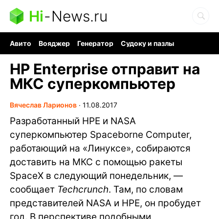
Hi
-
News.ru
Авито
Вояджер
Генератор
Судоку и пазлы
Хобби для мозга
Бензин 100 vs 95
Следующая пандемия
HP Enterprise отправит на
МКС суперкомпьютер
Вячеслав Ларионов
∙
11.08.2017
Разработанный HPE и NASA
суперкомпьютер Spaceborne Computer,
работающий на «Линуксе», собираются
доставить на МКС с помощью ракеты
SpaceX в следующий понедельник, —
сообщает
Techcrunch
. Там, по словам
представителей NASA и HPE, он пробудет
год. В перспективе подобными