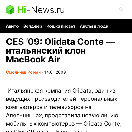
Hi
-
News.ru
Авито
Вояджер
Кошка писает
Акулы и люди
Ядерная война
Судоку и пазлы
Ядовитые пауки
CES ’09: Olidata Conte —
итальянский клон
MacBook Air
Смоличев Роман
∙
14.01.2009
Итальянская компания Olidata, один из
ведущих производителей персональных
компьютеров и телевизоров на
Апельниннах, представила новую линию
мобильных компьютеров — Olidata Conte,
на CES ’09, пишет Electronista.