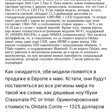
процессорах Intel Core 2 Duo S. Пока неясно, какие номинальные
тактовые частоты у данных процессоров, возможно, что это Core 2
Duo S 1,6 ГГц и 1,83 ГГц. Если первая модель, которая, кстати,
считается элитной, обладает 13,3-дюймовым дисплеем со
стандартным разрешением 1280×800, с LED подсветкой, то вторая
имеет дисплей с таким же размером, но разрешение при этом
составляет 1366×768, а соотношение сторон экрана — 16:9, а не
16:10 как в случае с первой версией. Кроме того, первая версия
еще может похвастаться встроенным модулем Wi-Fi, поддержкой
3G (HSDPA-HSUPA), и даже WiMAX (опционально). Что касается
интерфейсов, то, к сожалению, из-за тонкого корпуса Olidata
имеет лишь один порт USB, один HDMI и аудио выход. Обе
версии оснащены SSD накопителем с неуказанным объёмом, 3
Гбайт памяти, и поддерживают Bluetooth. Если верить Olidata, они
могут работать в автономном режиме до 4 часов от штатного
аккумулятора, но при желании можно приобрести специальный
аккумулятор, который способен обеспечить 7 часов работы без
подзарядки.
Как ожидается, обе модели появятся в
продаже в Европе к маю. Кстати, они будут
поставляться во все регионы мира по
такой же схеме, как дешевые ноутбуки
Classmate PC от Intel. Ориентировочная
стоимость Olidata Conte — 1325 долларов