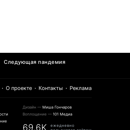
Следующая пандемия
·
О проекте
·
Контакты
·
Реклама
Дизайн —
Миша Гончаров
ости
Воплощение —
101 Медиа
ение
69,6K
ежедневно
пользуются сайтом