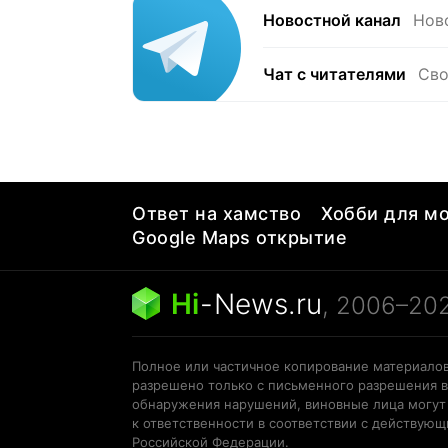
Новостной канал
Нов
Чат с читателями
Сво
Ответ на хамство
Хобби для мо
Google Maps открытие
Hi
-
News.ru
, 2006–20
Полное или частичное копирование материалов
разрешено только с письменного разрешения в
обнаружения нарушений, виновные лица могут
к ответственности в соответствии с действую
Российской Федерации.