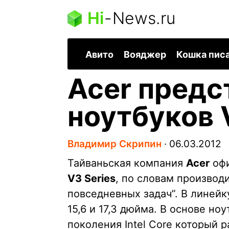
Hi
-
News.ru
Авито
Вояджер
Кошка пис
Acer предс
ноутбуков 
Владимир Скрипин
∙
06.03.2012
Тайваньская компания
Acer
офи
V3 Series
, по словам производ
повседневных задач”. В линейк
15,6 и 17,3 дюйма. В основе н
поколения Intel Core который 