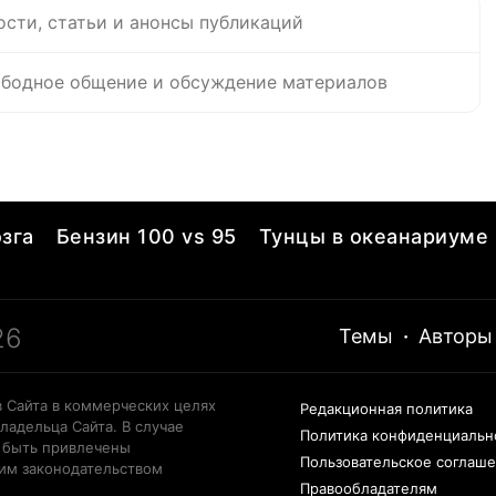
ости, статьи и анонсы публикаций
бодное общение и обсуждение материалов
зга
Бензин 100 vs 95
Тунцы в океанариуме
26
Темы
·
Авторы
 Сайта в коммерческих целях
Редакционная политика
ладельца Сайта. В случае
Политика конфиденциальн
 быть привлечены
Пользовательское соглаш
щим законодательством
Правообладателям