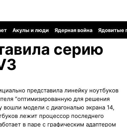
ает
Акулы и люди
Ядерная война
Ядовитые 
тавила серию
V3
циально представила линейку ноутбуков
ителя “оптимизированную для решения
у вошли модели с диагональю экрана 14,
оутбуков лежит процессор последнего
работает в паре с графическим адаптером