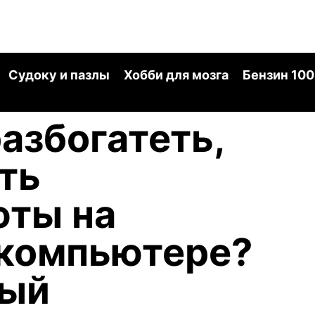
Судоку и пазлы
Хобби для мозга
Бензин 100
азбогатеть,
ть
юты на
компьютере?
ный