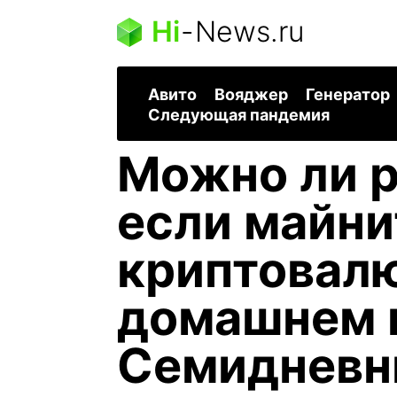
Hi
-
News.ru
Авито
Вояджер
Генератор
Следующая пандемия
Можно ли р
если майни
криптовал
домашнем 
Семиднев