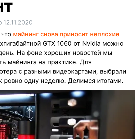
нт
 12.11.2020
 что
майнинг снова приносит неплохие
ёхгигабайтной GTX 1060 от Nvidia можно
 день. На фоне хороших новостей мы
ь майнинга на практике. Для
ютера с разными видеокартами, выбрали
х ровно одну неделю. Делимся итогами.