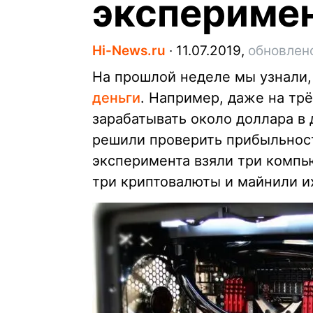
экспериме
Hi-News.ru
∙
11.07.2019,
обновлено
На прошлой неделе мы узнали,
деньги
. Например, даже на тр
зарабатывать около доллара в
решили проверить прибыльност
эксперимента взяли три компь
три криптовалюты и майнили и