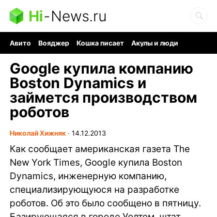
Hi
-
News.ru
Авито
Вояджер
Кошка писает
Акулы и люди
Ядерная война
Судоку и пазлы
Ядовитые пауки
Google купила компанию
Boston Dynamics и
займется производством
роботов
Николай Хижняк
∙
14.12.2013
Как сообщает американская газета The
New York Times, Google купила Boston
Dynamics, инженерную компанию,
специализирующуюся на разработке
роботов. Об это было сообщено в пятницу.
Базирующаяся в городе Уолтем, штат