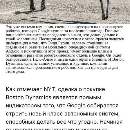
Это уже восьмая компания, специализирующаяся на производстве
роботов, которую Google купила за последние полгода. Главные
лица интернет-гиганта определенно знают, что делать дальше с
такой коллекцией. Последними новостями с этого фронта является
информация о том, что Энди Рубин, человек стоявший за
созданием и развитием мобильной операционной системы
Android и покинувший этот проект, имеет большие планы в
отношении развития роботехнического отдела в Google. Он будет
базироваться в Пало-Альто и иметь один офис в Японии. И Boston
Dynamics, одна из самых успешных и крупных компаний,
занимающихся производством роботов, как раз пригодится для
этого дела.
Как отмечает NYT, сделка о покупке
Boston Dynamics является прямым
индикатором того, что Google собирается
строить новый класс автономных систем,
способных делать все что угодно. Начиная
от уборки наших квартир и уходом за