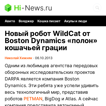
Hi
-
News.ru
Авито
Вояджер
Кошка писает
Акулы и люди
Ядерная война
Судоку и пазлы
Ядовитые пауки
Новый робот WildCat от
Boston Dynamics «полон»
кошачьей грации
Николай Хижняк
∙
06.10.2013
Одним из любимцев агентства передовых
оборонных исследовательских проектов
DARPA является компания Boston
Dynamics. Эти ребята уже успели удивить
весь технологичный мир, представив
роботов
PETMAN
, BigDog и Atlas. А сейчас
компания представила автономный