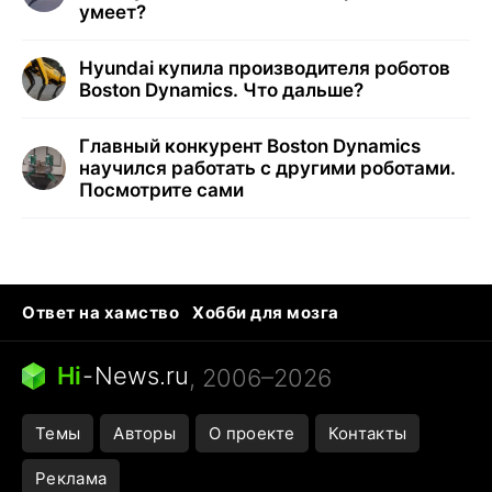
умеет?
Hyundai купила производителя роботов
Boston Dynamics. Что дальше?
Главный конкурент Boston Dynamics
научился работать с другими роботами.
Посмотрите сами
Ответ на хамство
Хобби для мозга
Бензин 100 и 95
Тунцы в океанариуме
Следующая пандемия
Google Maps открытие
Hi
-
News.ru
, 2006–2026
Темы
Авторы
О проекте
Контакты
Реклама