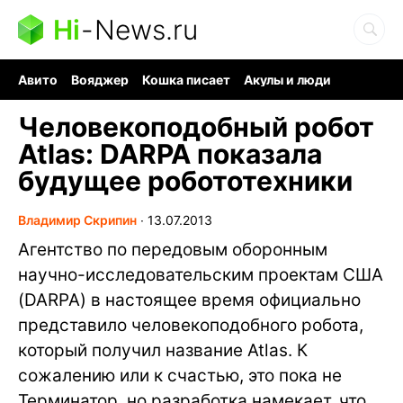
Hi
-
News.ru
Авито
Вояджер
Кошка писает
Акулы и люди
Ядерная война
Судоку и пазлы
Ядовитые пауки
Человекоподобный робот
Atlas: DARPA показала
будущее робототехники
Владимир Скрипин
∙
13.07.2013
Агентство по передовым оборонным
научно-исследовательским проектам США
(DARPA) в настоящее время официально
представило человекоподобного робота,
который получил название Atlas. К
сожалению или к счастью, это пока не
Терминатор, но разработка намекает, что