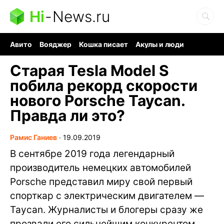
Hi
-
News.ru
Авито
Вояджер
Кошка писает
Акулы и люди
Ядерная война
Ядовитые пауки
Судоку и пазлы
Старая Tesla Model S
побила рекорд скорости
нового Porsche Taycan.
Правда ли это?
Рамис Ганиев
∙
19.09.2019
В сентябре 2019 года легендарный
производитель немецких автомобилей
Porsche представил миру свой первый
спорткар с электрическим двигателем —
Taycan. Журналисты и блогеры сразу же
прозвали его сильнейшим конкурентом