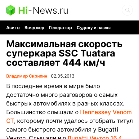
Hi
-
News.ru
Авито
Вояджер
Генератор
Судоку и пазлы
Хобби для мозга
Бензин 100 vs 95
Следующая пандемия
Максимальная скорость
суперкара SSC Tuatara
составляет 444 км/ч
Владимир Скрипин
∙
02.05.2013
В последнее время в мире было
достаточно много разговоров о самых
быстрых автомобилях в разных классах.
Большинство слышали о
Hennessey Venom
GT
, которому почти удалось отобрать титул
самого быстрого автомобиля у Bugatti
Veyron. Слышали и о
Bugatti Veyron 16.4