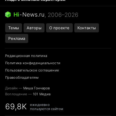
Кошка писает на кровать
Тунцы в океанариуме
Ядовитые пауки России
Hi
-
News.ru
, 2006–2026
Города в ядерной войне
Открытие в Google Maps
Темы
Авторы
О проекте
Контакты
Реклама
Редакционная политика
Политика конфиденциальности
Пользовательское соглашение
Правообладателям
Дизайн —
Миша Гончаров
Воплощение —
101 Медиа
69,8K
ежедневно
пользуются сайтом