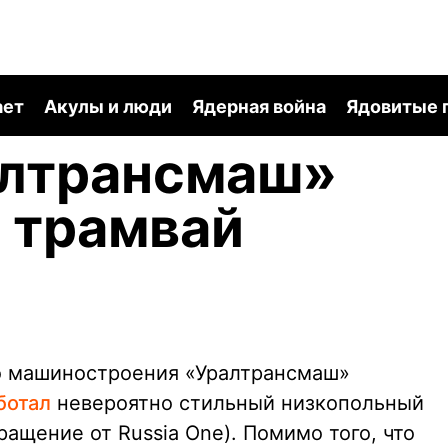
ает
Акулы и люди
Ядерная война
Ядовитые 
алтрансмаш»
 трамвай
го машиностроения «Уралтрансмаш»
ботал
невероятно стильный низкопольный
ращение от Russia One). Помимо того, что