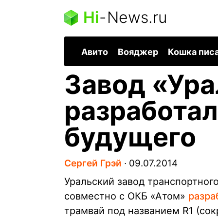
Hi
-
News.ru
Авито
Вояджер
Кошка пис
Завод «Ур
разработал
будущего
Сергей Грэй
∙
09.07.2014
Уральский завод транспортно
совместно с ОКБ «Атом»
разра
трамвай под названием R1 (сок