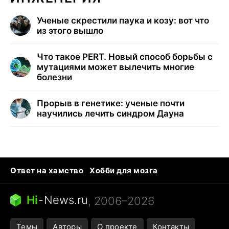
Ученые скрестили паука и козу: вот что
из этого вышло
Что такое PERT. Новый способ борьбы с
мутациями может вылечить многие
болезни
Прорыв в генетике: ученые почти
научились лечить синдром Дауна
Ответ на хамство
Хобби для мозга
Бензин 100 vs 95
Тунцы в океанариуме
Следующая пандемия
Google Maps открытие
Hi
-
News.ru
, 2006–2026
Темы
Авторы
О проекте
Контакты