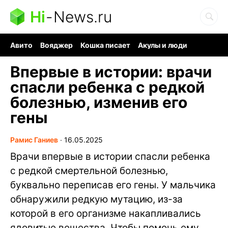
Hi
-
News.ru
Авито
Вояджер
Кошка писает
Акулы и люди
Ядерная война
Ядовитые пауки
Судоку и пазлы
Впервые в истории: врачи
спасли ребенка с редкой
болезнью, изменив его
гены
Рамис Ганиев
∙
16.05.2025
Врачи впервые в истории спасли ребенка
с редкой смертельной болезнью,
буквально переписав его гены. У мальчика
обнаружили редкую мутацию, из-за
которой в его организме накапливались
ядовитые вещества. Чтобы помочь ему