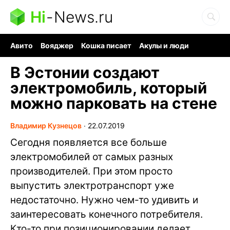
Hi
-
News.ru
Авито
Вояджер
Кошка писает
Акулы и люди
Ядерная война
Судоку и пазлы
Ядовитые пауки
В Эстонии создают
электромобиль, который
можно парковать на стене
Владимир Кузнецов
∙
22.07.2019
Сегодня появляется все больше
электромобилей от самых разных
производителей. При этом просто
выпустить электротранспорт уже
недостаточно. Нужно чем-то удивить и
заинтересовать конечного потребителя.
Кто-то при позиционировании делает