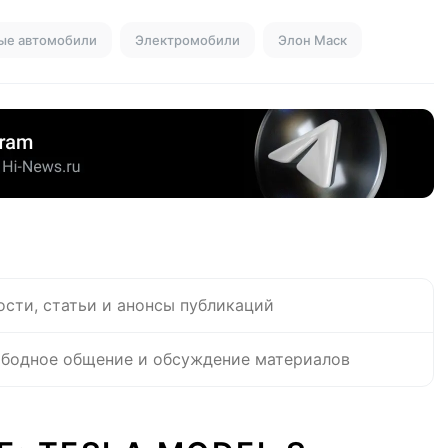
ые автомобили
Электромобили
Элон Маск
ости, статьи и анонсы публикаций
бодное общение и обсуждение материалов