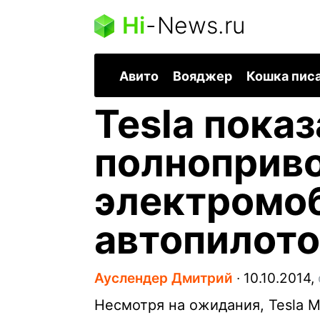
Hi
-
News.ru
Авито
Вояджер
Кошка пис
Tesla пока
полноприв
электромоб
автопилот
Ауслендер Дмитрий
∙
10.10.2014,
Несмотря на ожидания, Tesla 