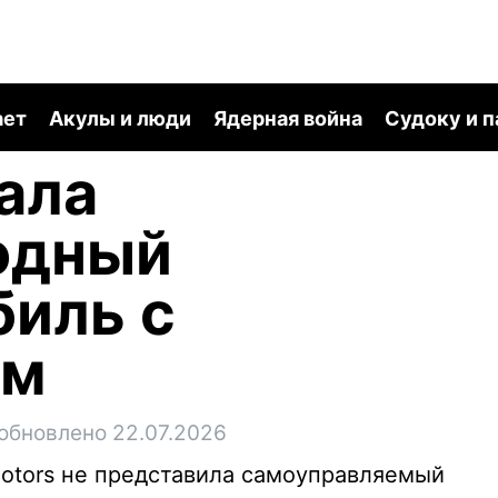
ает
Акулы и люди
Ядерная война
Судоку и 
зала
одный
иль с
ом
обновлено 22.07.2026
Motors не представила самоуправляемый