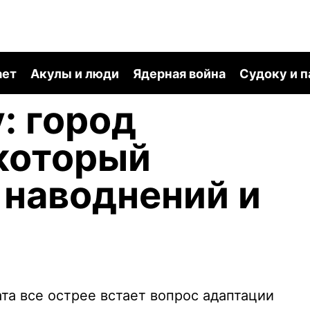
ает
Акулы и люди
Ядерная война
Судоку и 
: город
который
 наводнений и
та все острее встает вопрос адаптации