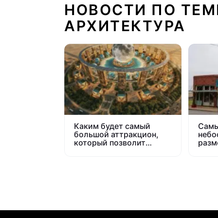
НОВОСТИ ПО ТЕМ
АРХИТЕКТУРА
Каким будет самый
Самы
большой аттракцион,
небо
который позволит
разм
ощутить себя на Луне
исто
афер