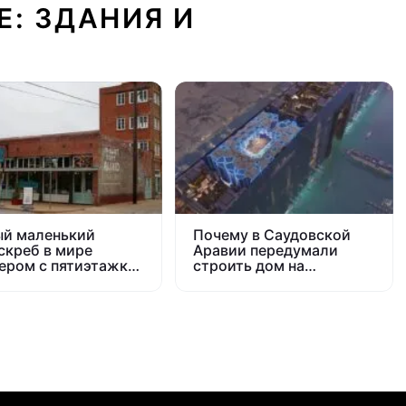
Е: ЗДАНИЯ И
й маленький
Почему в Саудовской
скреб в мире
Аравии передумали
ером с пятиэтажку:
строить дом на
рия гениальной
миллионы жителей,
ы
хотя уже начали