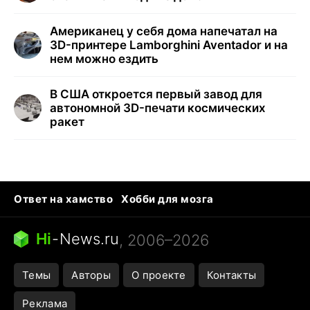
Американец у себя дома напечатал на
3D-принтере Lamborghini Aventador и на
нем можно ездить
В США откроется первый завод для
автономной 3D-печати космических
ракет
Ответ на хамство
Хобби для мозга
Бензин 100 и 95
Тунцы в океанариуме
Следующая пандемия
Google Maps открытие
Hi
-
News.ru
, 2006–2026
Темы
Авторы
О проекте
Контакты
Реклама