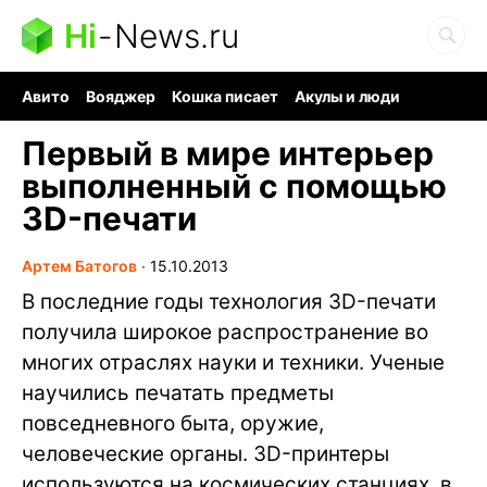
Hi
-
News.ru
Авито
Вояджер
Кошка писает
Акулы и люди
Ядерная война
Судоку и пазлы
Ядовитые пауки
Первый в мире интерьер
выполненный с помощью
3D-печати
Артем Батогов
∙
15.10.2013
В последние годы технология 3D-печати
получила широкое распространение во
многих отраслях науки и техники. Ученые
научились печатать предметы
повседневного быта, оружие,
человеческие органы. 3D-принтеры
используются на космических станциях, в