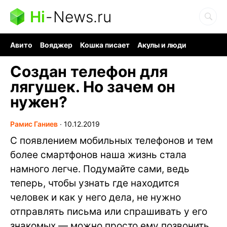
Hi
-
News.ru
Авито
Вояджер
Кошка писает
Акулы и люди
Ядерная война
Ядовитые пауки
Судоку и пазлы
Создан телефон для
лягушек. Но зачем он
нужен?
Рамис Ганиев
∙
10.12.2019
С появлением мобильных телефонов и тем
более смартфонов наша жизнь стала
намного легче. Подумайте сами, ведь
теперь, чтобы узнать где находится
человек и как у него дела, не нужно
отправлять письма или спрашивать у его
знакомых — можно просто ему позвонить.