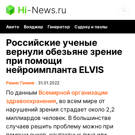
Hi
-
News.ru
Авито
Вояджер
Генератор
Судоку и пазлы
Хобби для мозга
Бензин 100 vs 95
Следующая пандемия
Российские ученые
вернули обезьяне зрение
при помощи
нейроимпланта ELVIS
Рамис Ганиев
∙
31.01.2022
По данным
Всемирной организации
здравоохранения
, во всем мире от
нарушений зрения страдает около 2,2
миллиардов человек. В большинстве
случаев решить проблему можно при
помощи очков, контактных линз или