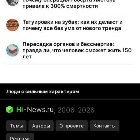
привела к 300% смертности
Татуировки на зубах: как их делают и
почему все без ума от нового тренда
Пересадка органов и бессмертие:
правда ли, что человек сможет жить 150
лет
Люди с сильным характером
Кошка писает на кровать
Тунцы в океанариуме
Ядовитые пауки России
Hi
-
News.ru
, 2006–2026
Города в ядерной войне
Открытие в Google Maps
Темы
Авторы
О проекте
Контакты
Реклама